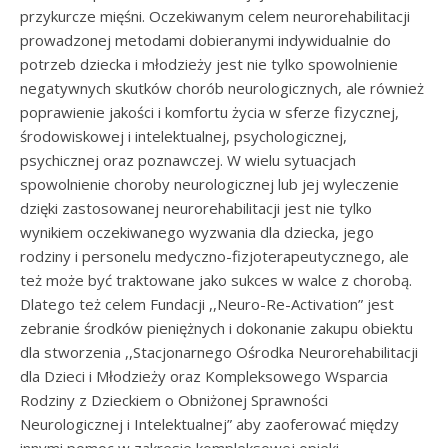
przykurcze mięśni. Oczekiwanym celem neurorehabilitacji
prowadzonej metodami dobieranymi indywidualnie do
potrzeb dziecka i młodzieży jest nie tylko spowolnienie
negatywnych skutków chorób neurologicznych, ale również
poprawienie jakości i komfortu życia w sferze fizycznej,
środowiskowej i intelektualnej, psychologicznej,
psychicznej oraz poznawczej. W wielu sytuacjach
spowolnienie choroby neurologicznej lub jej wyleczenie
dzięki zastosowanej neurorehabilitacji jest nie tylko
wynikiem oczekiwanego wyzwania dla dziecka, jego
rodziny i personelu medyczno-fizjoterapeutycznego, ale
też może być traktowane jako sukces w walce z chorobą.
Dlatego też celem Fundacji ,,Neuro-Re-Activation” jest
zebranie środków pieniężnych i dokonanie zakupu obiektu
dla stworzenia ,,Stacjonarnego Ośrodka Neurorehabilitacji
dla Dzieci i Młodzieży oraz Kompleksowego Wsparcia
Rodziny z Dzieckiem o Obniżonej Sprawności
Neurologicznej i Intelektualnej” aby zaoferować między
innymi pomoc w zakresie kompleksowej opieki